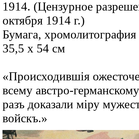
1914. (Цензурное разреше
октября 1914 г.)
Бумага, хромолитография
35,5 х 54 см
«Происходившiя ожесточ
всему
австро-германском
разъ доказали мiру муже
войскъ.»