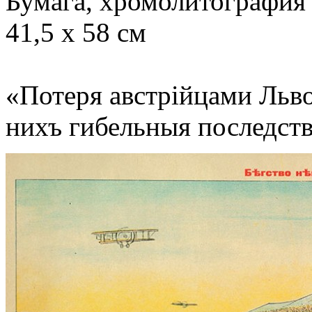
Бумага, хромолитография
41,5 х 58 см
«Потеря австрiйцами Льво
нихъ гибельныя последств