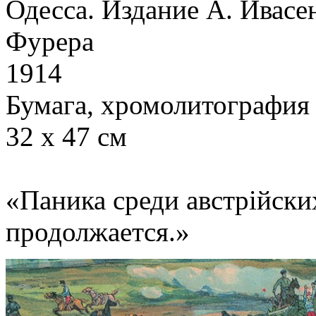
Одесса. Издание А. Ивасе
Фурера
1914
Бумага, хромолитография
32 х 47 см
«Паника среди австрiйски
продолжается.»