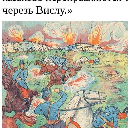
черезъ Вислу.»