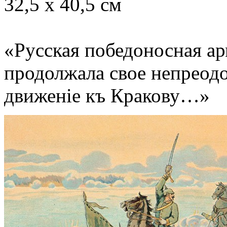
32,5 х 40,5 см
«Русская победоносная ар
продолжала свое непреод
движенiе къ Кракову…»