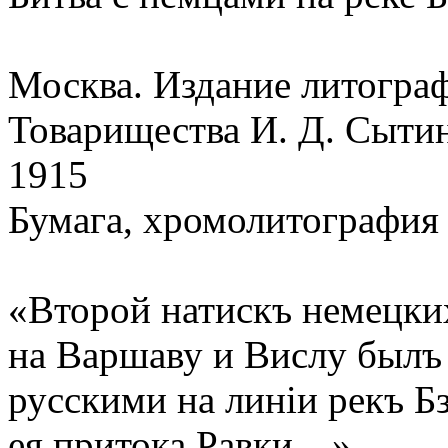
Москва. Издание литогра
Товарищества И. Д. Сыти
1915
Бумага, хромолитография
«Второй натискъ немецки
на Варшаву и Вислу былъ
русскими на линiи рекъ Б
ея притока Равки…»